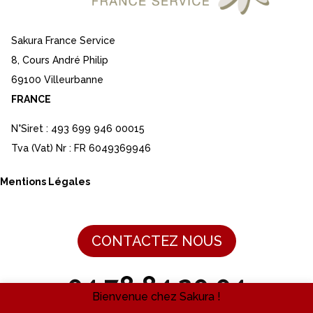
Sakura France Service
8, Cours André Philip
69100 Villeurbanne
FRANCE
N°Siret : 493 699 946 00015
Tva (Vat) Nr : FR 6049369946
Mentions Légales
CONTACTEZ NOUS
04 78 84 20 04
Bienvenue chez Sakura !