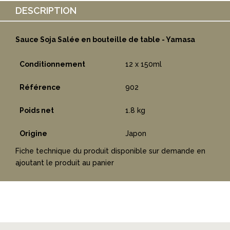
DESCRIPTION
Sauce Soja Salée en bouteille de table - Yamasa
Conditionnement
12 x 150ml
Référence
902
Poids net
1.8 kg
Origine
Japon
Fiche technique du produit disponible sur demande en
ajoutant le produit au panier