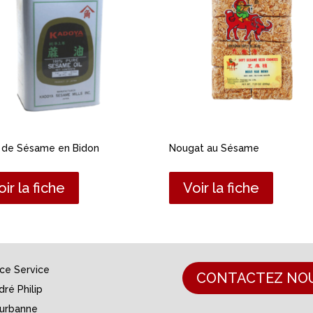
e de Sésame en Bidon
Nougat au Sésame
oir la fiche
Voir la fiche
nce Service
CONTACTEZ NO
dré Philip
eurbanne