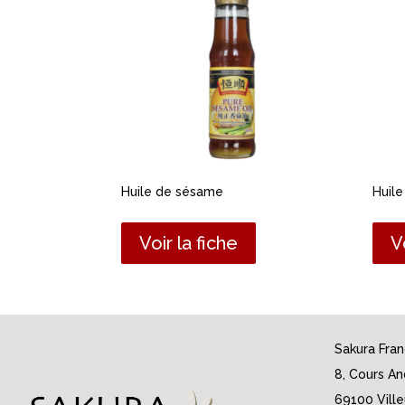
Huile de sésame
Huil
Voir la fiche
V
Sakura Fra
8, Cours An
69100 Vill