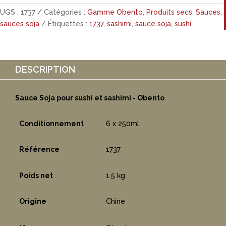
UGS :
1737
Catégories :
Gamme Obento
,
Produits secs
,
Sauces
,
sauces soja
Étiquettes :
1737
,
sashimi
,
sauce soja
,
sushi
DESCRIPTION
Sauce Soja pour sushi et sashimi - Obento
Conditionnement
6 x 250ml
Référence
1737
Poids net
1.5 kg
Origine
Chine