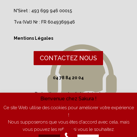
N°Siret : 493 699 946 00015
Tva (Vat) Nr : FR 6049369946
Mentions Légales
CONTACTEZ NOUS
04 78 84 20 04
Du lundi au vendredi de 9h à 17h
Bienvenue chez Sakura !
Ce site Web utilise des cookies pour améliorer votre expérience
!
Nous supposerons que vous êtes d'accord avec cela, mais
vous pouvez les refuser si vous le souhaitez.