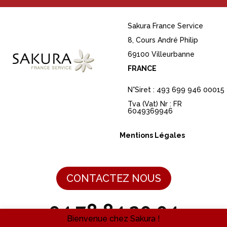
Sakura France Service
8, Cours André Philip
69100 Villeurbanne
FRANCE
N°Siret : 493 699 946 00015
Tva (Vat) Nr : FR
6049369946
Mentions Légales
CONTACTEZ NOUS
04 78 84 20 04
Bienvenue chez Sakura !