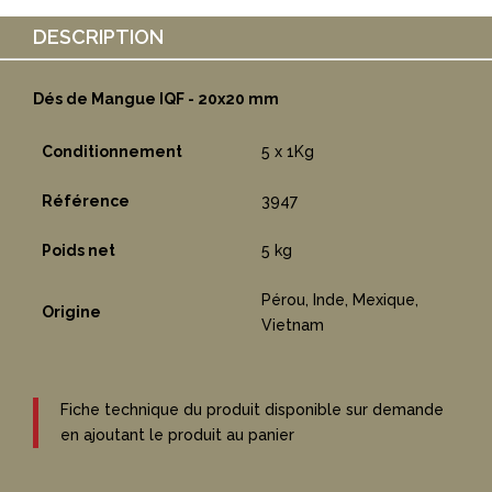
DESCRIPTION
Dés de Mangue IQF - 20x20 mm
Conditionnement
5 x 1Kg
Référence
3947
Poids net
5 kg
Pérou, Inde, Mexique,
Origine
Vietnam
Fiche technique du produit disponible sur demande
en ajoutant le produit au panier