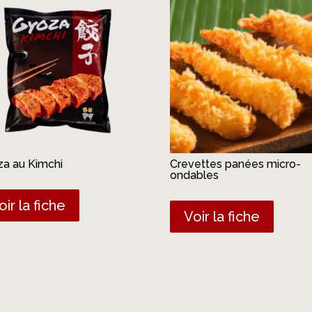
a au Kimchi
Crevettes panées micro-
ondables
oir la fiche
Voir la fiche