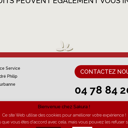
UITS PEUVENT ÉGALEMENT VOUS I
nce Service
CONTACTEZ NO
dré Philip
eurbanne
04 78 84 2
493 699 946 00015
Du lundi au vendredi de 9h 
Bienvenue chez Sakura !
Nr : FR 6049369946
Ce site Web utilise des cookies pour améliorer votre expérience !
ue vous êtes d'accord avec cela, mais vous pouvez les refuser si