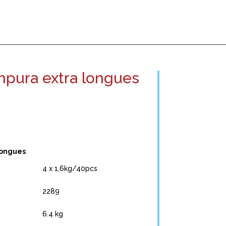
mpura extra longues
longues
4 x 1,6kg/40pcs
2289
6.4 kg