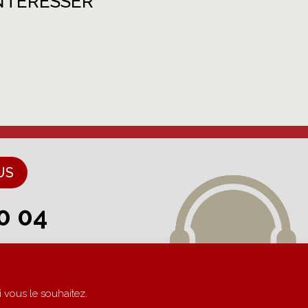
NTÉRESSER
US
0 04
à 17h
 vous le souhaitez.