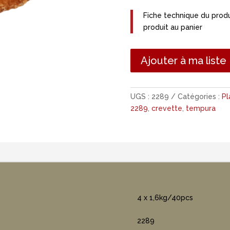
Fiche technique du produ
produit au panier
Ajouter à ma liste
UGS :
2289
Catégories :
Pl
2289
,
crevette
,
tempura
4 x 1,6kg/40pcs
2289