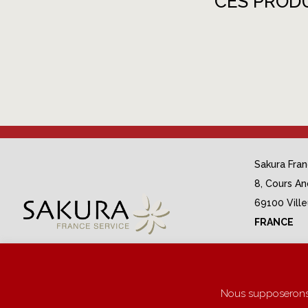
CES PROD
Sakura Fra
8, Cours An
69100 Vill
FRANCE
N°Siret : 
Tva (Vat) 
Nous supposerons q