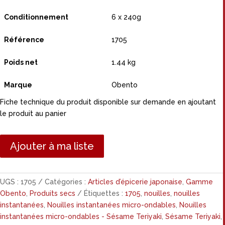
Conditionnement
6 x 240g
Référence
1705
Poids net
1.44 kg
Marque
Obento
Fiche technique du produit disponible sur demande en ajoutant
le produit au panier
Ajouter à ma liste
UGS :
1705
Catégories :
Articles d’épicerie japonaise
,
Gamme
Obento
,
Produits secs
Étiquettes :
1705
,
nouilles
,
nouilles
instantanées
,
Nouilles instantanées micro-ondables
,
Nouilles
instantanées micro-ondables - Sésame Teriyaki
,
Sésame Teriyaki
,