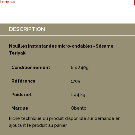
teriyaki
DESCRIPTION
Nouilles instantanées micro-ondables - Sésame
Teriyaki
Conditionnement
6 x 240g
Référence
1705
Poids net
1.44 kg
Marque
Obento
Fiche technique du produit disponible sur demande en
ajoutant le produit au panier