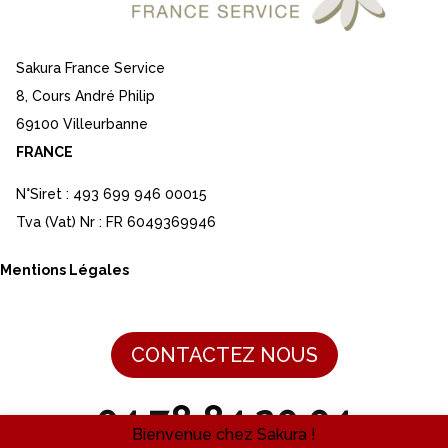
Sakura France Service
8, Cours André Philip
69100 Villeurbanne
FRANCE
N°Siret : 493 699 946 00015
Tva (Vat) Nr : FR 6049369946
Mentions Légales
CONTACTEZ NOUS
04 78 84 20 04
Bienvenue chez Sakura !