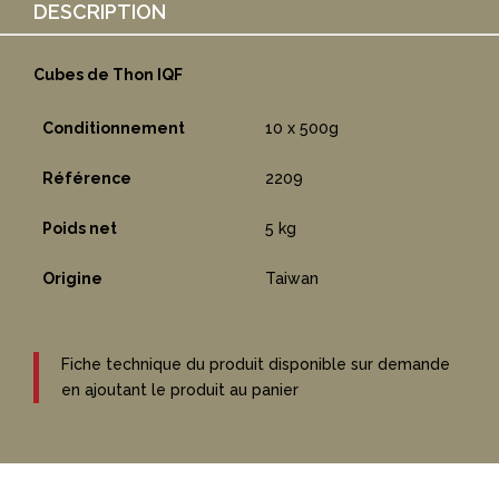
DESCRIPTION
Cubes de Thon IQF
Conditionnement
10 x 500g
Référence
2209
Poids net
5 kg
Origine
Taiwan
Fiche technique du produit disponible sur demande
en ajoutant le produit au panier