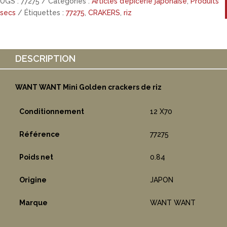
UGS :
77275
Catégories :
Articles d’épicerie japonaise
,
Produits
secs
Étiquettes :
77275
,
CRAKERS
,
riz
DESCRIPTION
WANT WANT Mini Golden crackers de riz
Conditionnement
12 X70
Référence
77275
Poids net
0.84
Origine
JAPON
Marque
WANT WANT