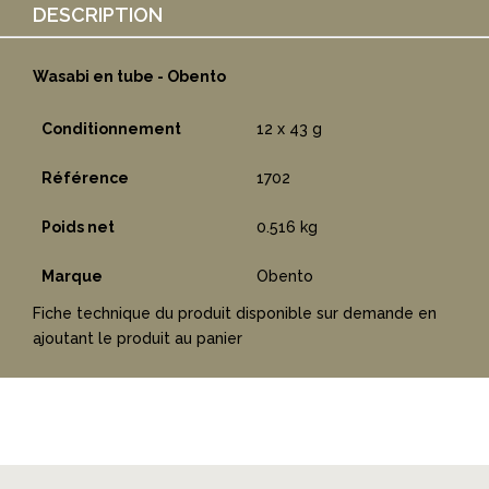
DESCRIPTION
Wasabi en tube - Obento
Conditionnement
12 x 43 g
Référence
1702
Poids net
0.516 kg
Marque
Obento
Fiche technique du produit disponible sur demande en
ajoutant le produit au panier