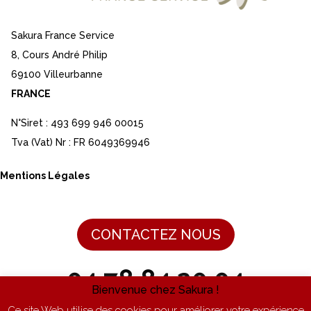
Sakura France Service
8, Cours André Philip
69100 Villeurbanne
FRANCE
N°Siret : 493 699 946 00015
Tva (Vat) Nr : FR 6049369946
Mentions Légales
CONTACTEZ NOUS
04 78 84 20 04
Bienvenue chez Sakura !
Ce site Web utilise des cookies pour améliorer votre expérience