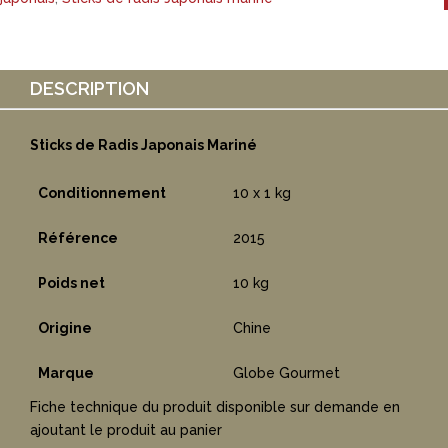
DESCRIPTION
Sticks de Radis Japonais Mariné
Conditionnement
10 x 1 kg
Référence
2015
Poids net
10 kg
Origine
Chine
Marque
Globe Gourmet
Fiche technique du produit disponible sur demande en
ajoutant le produit au panier