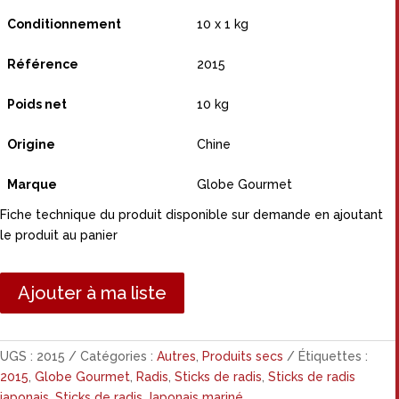
Conditionnement
10 x 1 kg
Référence
2015
Poids net
10 kg
Origine
Chine
Marque
Globe Gourmet
Fiche technique du produit disponible sur demande en ajoutant
le produit au panier
Ajouter à ma liste
UGS :
2015
Catégories :
Autres
,
Produits secs
Étiquettes :
2015
,
Globe Gourmet
,
Radis
,
Sticks de radis
,
Sticks de radis
japonais
,
Sticks de radis Japonais mariné