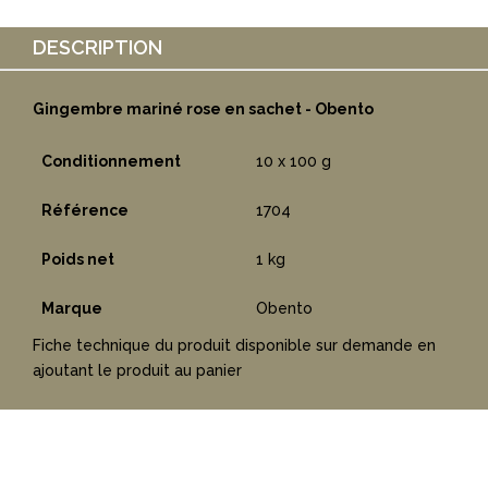
DESCRIPTION
Gingembre mariné rose en sachet - Obento
Conditionnement
10 x 100 g
Référence
1704
Poids net
1 kg
Marque
Obento
Fiche technique du produit disponible sur demande en
ajoutant le produit au panier