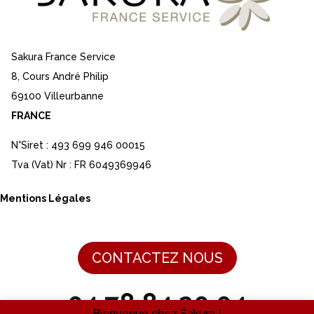
Sakura France Service
8, Cours André Philip
69100 Villeurbanne
FRANCE
N°Siret : 493 699 946 00015
Tva (Vat) Nr : FR 6049369946
Mentions Légales
CONTACTEZ NOUS
04 78 84 20 04
Bienvenue chez Sakura !