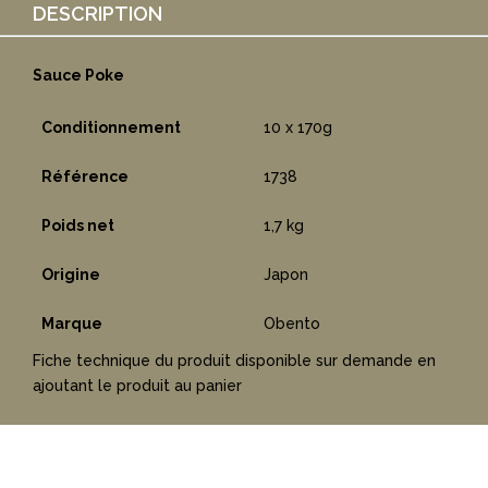
DESCRIPTION
Sauce Poke
Conditionnement
10 x 170g
Référence
1738
Poids net
1,7 kg
Origine
Japon
Marque
Obento
Fiche technique du produit disponible sur demande en
ajoutant le produit au panier