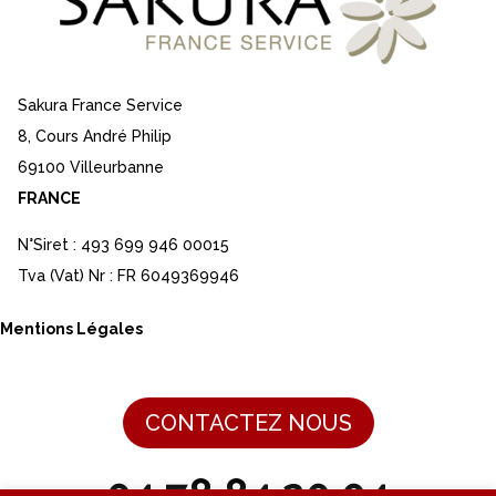
Sakura France Service
8, Cours André Philip
69100 Villeurbanne
FRANCE
N°Siret : 493 699 946 00015
Tva (Vat) Nr : FR 6049369946
Mentions Légales
CONTACTEZ NOUS
04 78 84 20 04