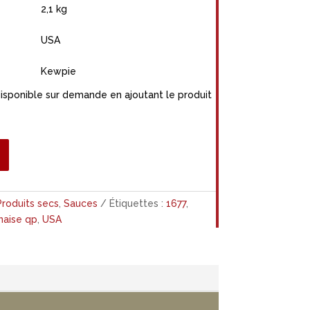
2,1 kg
USA
Kewpie
disponible sur demande en ajoutant le produit
Produits secs
,
Sauces
Étiquettes :
1677
,
aise qp
,
USA