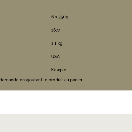
6 x 350g
1677
2,1 kg
USA
Kewpie
 demande en ajoutant le produit au panier