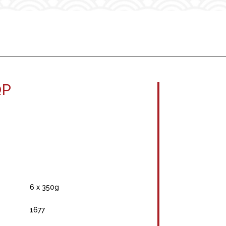
QP
6 x 350g
1677