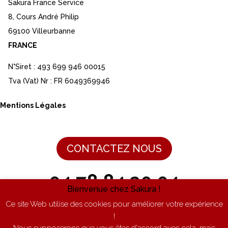
Sakura France Service
8, Cours André Philip
69100 Villeurbanne
FRANCE
N°Siret : 493 699 946 00015
Tva (Vat) Nr : FR 6049369946
Mentions Légales
CONTACTEZ NOUS
04 78 84 20 04
Bienvenue chez Sakura !
Ce site Web utilise des cookies pour améliorer votre expérience
Du lundi au vendredi de 9h à 17h
!