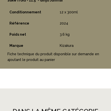
Saké froid - 11.5° - Ginjo Junmai
Conditionnement
12 x 300ml
Référence
2024
Poids net
3.6 kg
Marque
Kizakura
Fiche technique du produit disponible sur demande en
ajoutant le produit au panier