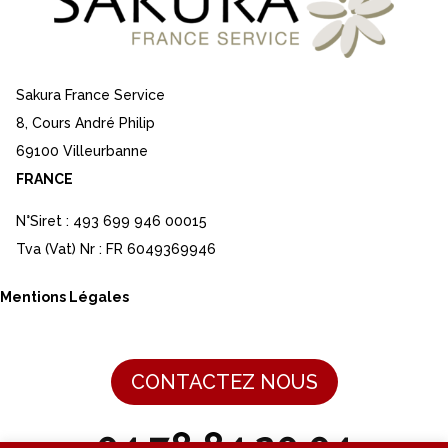
Sakura France Service
8, Cours André Philip
69100 Villeurbanne
FRANCE
N°Siret : 493 699 946 00015
Tva (Vat) Nr : FR 6049369946
Mentions Légales
CONTACTEZ NOUS
04 78 84 20 04