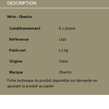
DESCRIPTION
Mirin - Obento
Conditionnement
6 x 200ml
Référence
1740
Poids net
1.2 kg
Origine
Chine
Marque
Obento
Fiche technique du produit disponible sur demande en
ajoutant le produit au panier