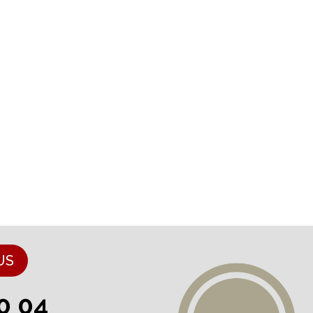
US
0 04