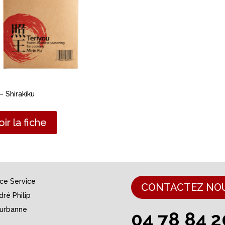
 – Shirakiku
oir la fiche
nce Service
CONTACTEZ NO
dré Philip
eurbanne
04 78 84 2