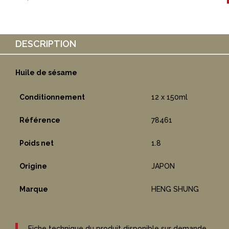
DESCRIPTION
Huile de sésame
Conditionnement
12 x 150ml
Référence
78461
Poids net
1.8
Origine
JAPON
Marque
HENG SHUNG
Fiche technique du produit disponible sur demande