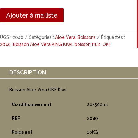
Ajouter à ma liste
UGS :
2040
Catégories :
Aloe Vera
,
Boissons
Étiquettes :
2040
,
Boisson Aloe Vera KING KIWI
,
boisson fruit
,
OKF
DESCRIPTION
Boisson Aloe Vera OKF Kiwi
Conditionnement
20x500ml
REF
2040
Poids net
10KG