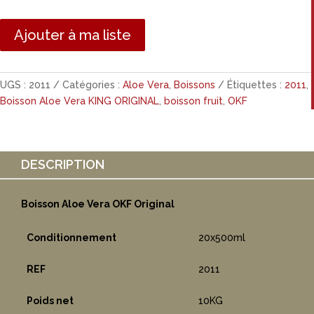
Ajouter à ma liste
UGS :
2011
Catégories :
Aloe Vera
,
Boissons
Étiquettes :
2011
,
Boisson Aloe Vera KING ORIGINAL
,
boisson fruit
,
OKF
DESCRIPTION
Boisson Aloe Vera OKF Original
Conditionnement
20x500ml
REF
2011
Poids net
10KG