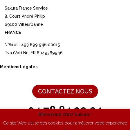
Sakura France Service
8, Cours André Philip
69100 Villeurbanne
FRANCE
N°Siret : 493 699 946 00015
Tva (Vat) Nr : FR 6049369946
Mentions Légales
CONTACTEZ NOUS
04 78 84 20 04
Bienvenue chez Sakura !
Ce site Web utilise des cookies pour améliorer votre expérience
Du lundi au vendredi de 9h à 17h
!