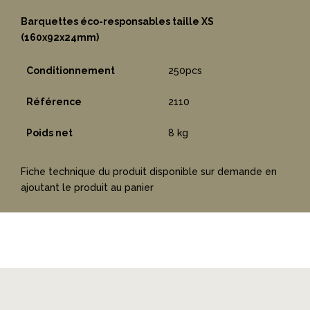
Barquettes éco-responsables taille XS
(160x92x24mm)
Conditionnement
250pcs
Référence
2110
Poids net
8 kg
Fiche technique du produit disponible sur demande en
ajoutant le produit au panier