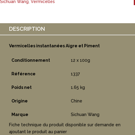
Sichuan Wang
,
Vermicelles
DESCRIPTION
Vermicelles instantanées Aigre et Piment
Conditionnement
12 x 100g
Référence
1337
Poids net
1.65 kg
Origine
Chine
Marque
Sichuan Wang
Fiche technique du produit disponible sur demande en
ajoutant le produit au panier