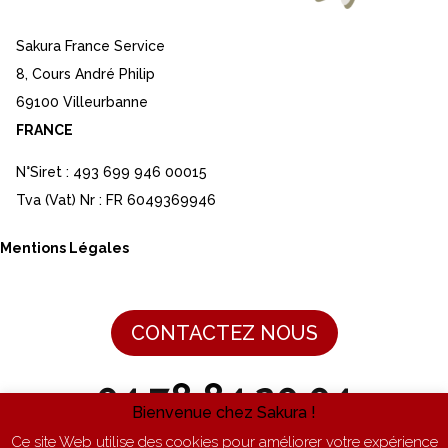
Sakura France Service
8, Cours André Philip
69100 Villeurbanne
FRANCE
N°Siret : 493 699 946 00015
Tva (Vat) Nr : FR 6049369946
Mentions Légales
CONTACTEZ NOUS
04 78 84 20 04
Bienvenue chez Sakura !
Ce site Web utilise des cookies pour améliorer votre expérience