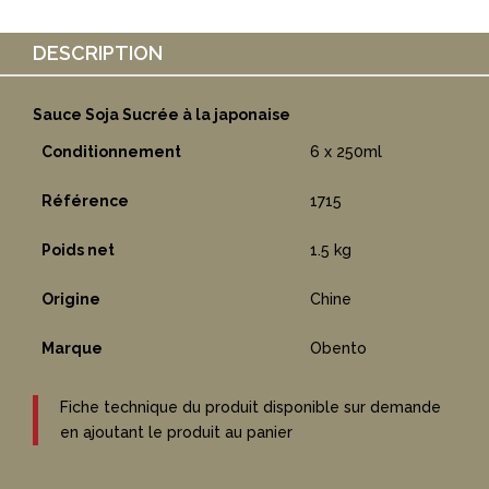
DESCRIPTION
Sauce Soja Sucrée à la japonaise
Conditionnement
6 x 250ml
Référence
1715
Poids net
1.5 kg
Origine
Chine
Marque
Obento
Fiche technique du produit disponible sur demande
en ajoutant le produit au panier