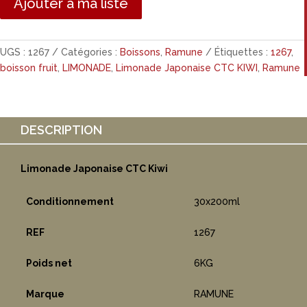
Ajouter à ma liste
UGS :
1267
Catégories :
Boissons
,
Ramune
Étiquettes :
1267
,
boisson fruit
,
LIMONADE
,
Limonade Japonaise CTC KIWI
,
Ramune
DESCRIPTION
Limonade Japonaise CTC Kiwi
Conditionnement
30x200ml
REF
1267
Poids net
6KG
Marque
RAMUNE