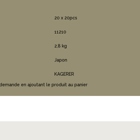
20 x 20pcs
11210
2,8 kg
Japon
KAGERER
 demande en ajoutant le produit au panier