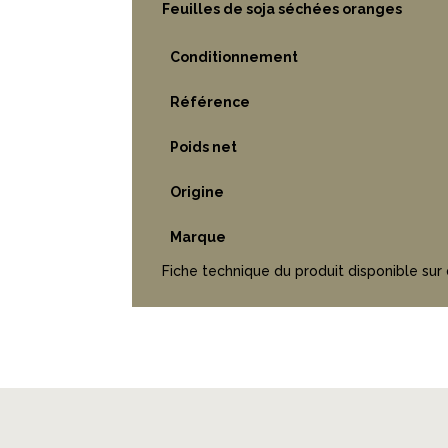
Feuilles de soja séchées oranges
Conditionnement
Référence
Poids net
Origine
Marque
Fiche technique du produit disponible sur