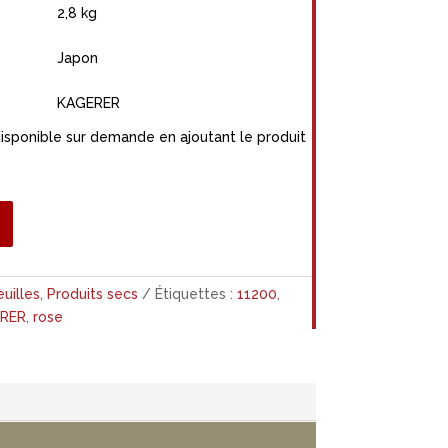
2,8 kg
Japon
KAGERER
disponible sur demande en ajoutant le produit
euilles
,
Produits secs
Étiquettes :
11200
,
RER
,
rose