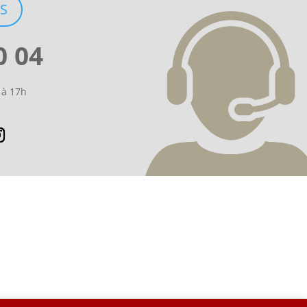
S
0 04
 à 17h