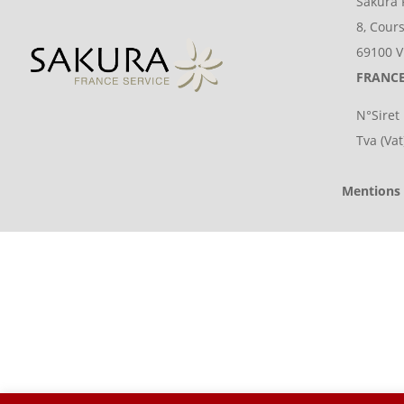
Sakura 
8, Cour
69100 V
FRANC
N°Siret
Tva (Va
Mentions 