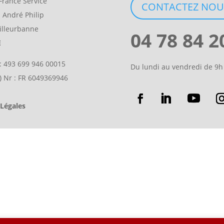
France Service
CONTACTEZ NOU
s André Philip
illeurbanne
04 78 84 2
E
 : 493 699 946 00015
Du lundi au vendredi de 9h
t) Nr : FR 6049369946
Légales