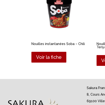
Nouilles instantanées Soba – Chili
Nouil
Teriy
Voir la fiche
V
Sakura Fra
8, Cours An
69100 Vill