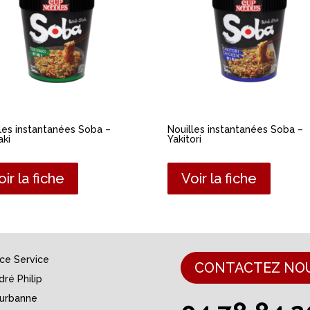
les instantanées Soba –
Nouilles instantanées Soba –
aki
Yakitori
oir la fiche
Voir la fiche
nce Service
CONTACTEZ NO
dré Philip
eurbanne