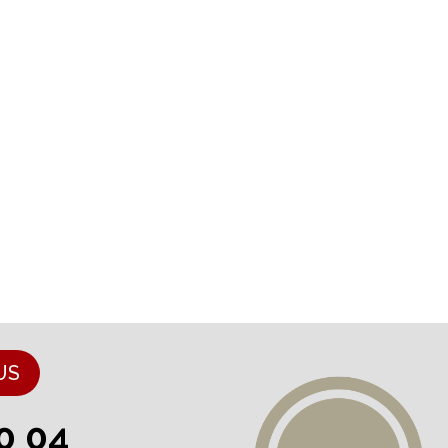
US
0 04