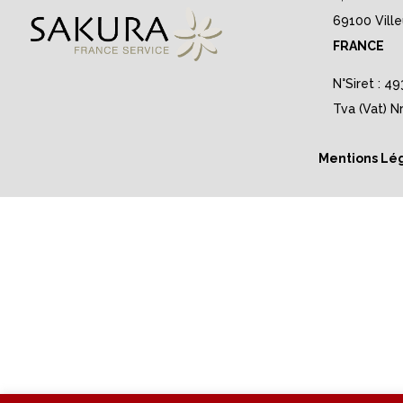
69100 Vill
FRANCE
N°Siret : 
Tva (Vat) 
Mentions Lé