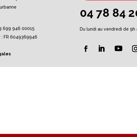
eurbanne
04 78 84 2
493 699 946 00015
Du lundi au vendredi de 9h 
Nr : FR 6049369946
gales