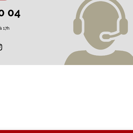
0 04
à 17h